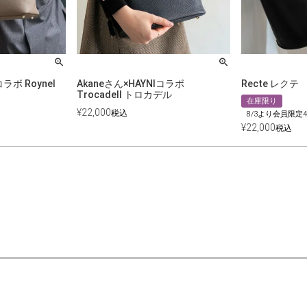
ラボ Roynel
Akaneさん×HAYNIコラボ
Recte レクテ
Trocadell トロカデル
在庫限り
¥
22,000
税込
8/3より会員限定4
¥
22,000
税込