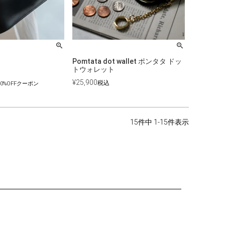
Pomtata dot wallet ポンタタ ドッ
トウォレット
¥
25,900
税込
0%OFFクーポン
15
件中
1
-
15
件表示