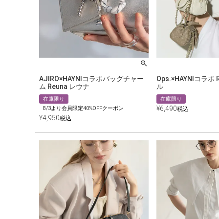
AJIRO×HAYNIコラボバッグチャー
Ops.×HAYNIコラボ 
ム Reuna レウナ
ル
在庫限り
在庫限り
¥
6,490
8/3より会員限定40%OFFクーポン
税込
¥
4,950
税込