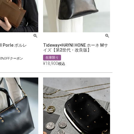
NI Porle ポルレ
Tideway×HAYNI HONE ホーネ Mサ
イズ【第2世代・改良版】
在庫限り
0%OFFクーポン
¥
18,900
税込