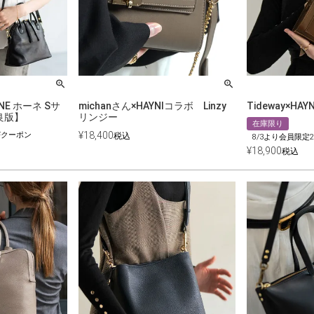
HONE ホーネ Sサ
michanさん×HAYNIコラボ Linzy
Tideway×HAY
良版】
リンジー
在庫限り
¥
18,400
FFクーポン
税込
8/3より会員限定2
¥
18,900
税込