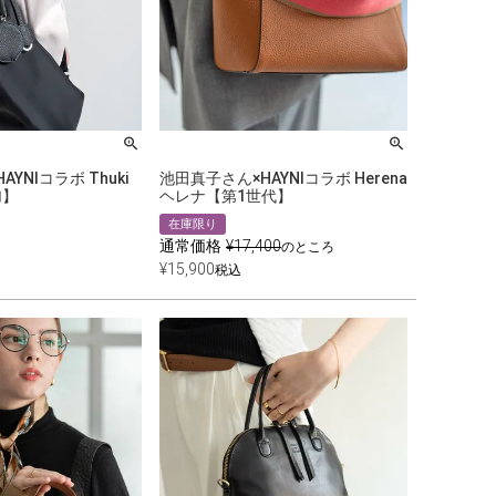
YNIコラボ Thuki
池田真子さん×HAYNIコラボ Herena
加】
ヘレナ【第1世代】
在庫限り
通常価格
¥
17,400
のところ
¥
15,900
税込