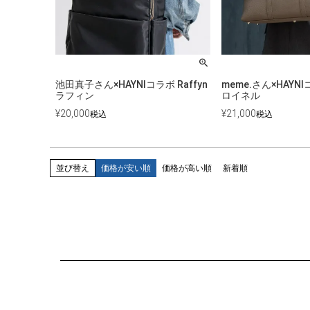
池田真子さん×HAYNIコラボ Raffyn
meme.さん×HAYNIコ
ラフィン
ロイネル
¥
20,000
¥
21,000
税込
税込
並び替え
価格が安い順
価格が高い順
新着順