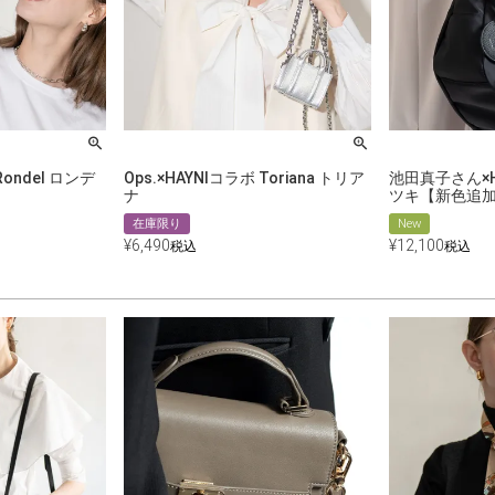
Rondel ロンデ
Ops.×HAYNIコラボ Toriana トリア
池田真子さん×HA
ナ
ツキ【新色追
在庫限り
New
¥
6,490
¥
12,100
税込
税込