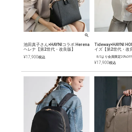
池田真子さん×HAYNIコラボ Herena
Tideway×HAYNI 
ヘレナ【第2世代・改良版】
イズ【第2世代・改
¥
17,900
8/3より会員限定20%O
税込
¥
17,900
税込