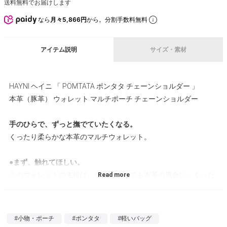
送料無料でお届けします
なら
月々5,866円
から。分割手数料無料
アイテム説明
サイズ・素材
HAYNI ヘイニ 「 POMTATA ポンタタ チェーンショルダー 」
本革（豚革） ウォレット マルチポーチ チェーンショルダー
手のひらで、ずっと撫でていたくなる。
くったり柔らかな本革のマルチウォレット。
●まず、触れてほしい。
このウォレットの主役は、なんといっても本革の風合い。くった
りとやわらかく、手に吸いつくようなしっとりなめらかな質感
は、革好きの人ほど素通りできないはず。使い込むほどに艶や深
みが増し、あなただけの表情に育っていきます。
#小物・ポーチ
#ポンタタ
#軽いバッグ