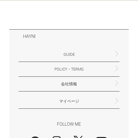
HAYNI
GUIDE
POLICY・TERMS
よくあるご質問・お問合せ
お支払いについて
配送・送料について
営業時間
ギフトサービスについて
Philosophy
一緒に働く？(HAYNI採用情報サイトへ)
for Foreigners (overseas delivery)
会社情報
返品・交換について
プライバシーポリシー
特定商取引法に基づく表示
外部送信ポリシー
株式会社HAYNI
〒532-0001
大阪府大阪市淀川区十八条3-9-35
電話番号：06-6868-9671
※お電話でのお問合せ受付は行っておりません
メール：support@hayni.jp
お問い合わせはこちらからお願いいたします
営業時間：10：00～15：00（金曜日は14：00ま
定休日： 土・日・祝祭日
※土日祝祭日はお休みをいただきます。
メールの返信は翌営業日となりますので、ご了承
マイページ
で）
ください。
新規会員登録
マイページ
会員特典について
商品レビュー一覧
FOLLOW ME