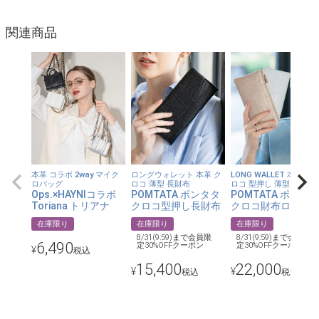
●お財布にも、ちいさなポーチにも。
3つの収納エリアを備えた、ありそうでなかったマルチウォレッ
関連商品
ト。真ん中のL字ファスナーにはコインポケット付きで、お札・
カード・小銭まですっきり収まります。さらにイヤフォン、リッ
プ、常備薬、鍵、お守り…そんな「小さいけれど大事なもの」
を、ぜんぶまとめて連れて歩けます。
●シルバーチェーンで、自由自在。
付属のシルバーチェーンは取り外し可能。外せば手のひらサイズ
の本革ウォレットに。付ければ、両手があく身軽なスタイルに。
シーンに合わせて、一つで二役こなしてくれます。
本革 コラボ 2way マイク
ロングウォレット 本革 ク
LONG WALLET 本革 箔 
ロバッグ
ロコ 薄型 長財布
ロコ 型押し 薄型 長財布
Ops.×HAYNIコラボ
POMTATA ポンタタ
POMTATA ポンタ
●細部にも、日本のものづくり。
Toriana トリアナ
クロコ型押し長財布
クロコ財布ロング
本体は、くったりとやわらかな本革（豚革）。しなやかな素材感
在庫限り
在庫限り
在庫限り
が、シルバー金具の凛とした輝きを引き立てます。金具はシルバ
8/31(9:59)まで会員限
8/31(9:59)まで会員限
6,490
定30%OFFクーポン
定30%OFFクーポン
¥
ーで統一し、黒の本体に馴染んで大人の佇まいに。ファスナーは
税込
15,400
22,000
安心のYKK製、MADE IN JAPANの丁寧な仕立てです。
¥
¥
税込
税込
●身軽に出かけたい日の、相棒に。
財布を持つほどじゃない、でも手ぶらは不安。そんな日にこそ、