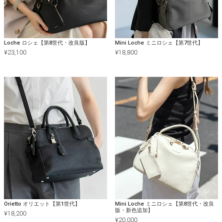
Loche ロシェ【第8世代・改良版】
Mini Loche ミニロシェ【第7世代】
¥
23,100
¥
18,800
Orietto オリエット【第1世代】
Mini Loche ミニロシェ【第8世代・改良
版・新色追加】
¥
18,200
¥
20,000