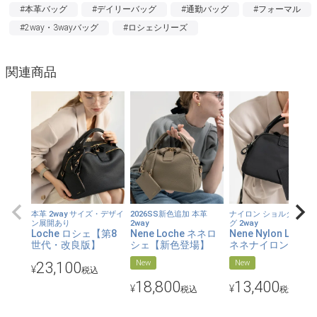
イテム。
#本革バッグ
#デイリーバッグ
#通勤バッグ
#フォーマル
#2way・3wayバッグ
#ロシェシリーズ
【永く愛せるバッグ】
流行にとらわれないデザインは、フォーマルなシーンにも、カジ
ュアルな装いにもマッチします。いつでも、どんなときでも自分
関連商品
らしい魅力を引き出してくれる、そんなバッグです。
【本革をたっぷり使用】
上質なエンボスレザーをふんだんに使って品のある仕上がりに。
くったりとした雰囲気が、やわらかな魅力を放ちます。
【内装にもこだわりを】
中も使い心地を考えて、上質な生地を使用しています。
【2way】
本革 2way サイズ・デザイ
2026SS新色追加 本革
ナイロン ショルダーバッ
ン展開あり
2way
グ 2way
ショルダーバッグでも手持ちでも使える2way。いろんなシーンに
Loche ロシェ【第8
Nene Loche ネネロ
Nene Nylon Loche
世代・改良版】
シェ【新色登場】
ネネナイロンロシ
応じて使い分けられます。
New
New
23,100
¥
税込
【たくさんのポケット】
18,800
13,400
¥
¥
税込
税込
メイン収納と、しっかりおおきく開くポケットでたくさんの荷物
を収納可能。中にもポケットがあり、いろいろ仕訳けられます。