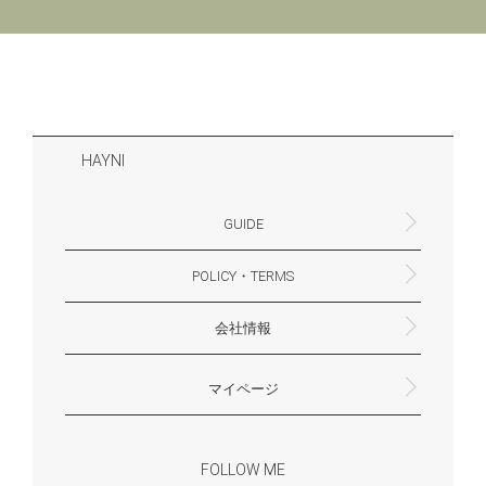
HAYNI
GUIDE
POLICY・TERMS
よくあるご質問・お問合せ
お支払いについて
配送・送料について
営業時間
ギフトサービスについて
Philosophy
一緒に働く？(HAYNI採用情報サイトへ)
for Foreigners (overseas delivery)
会社情報
返品・交換について
プライバシーポリシー
特定商取引法に基づく表示
外部送信ポリシー
株式会社HAYNI
〒532-0001
大阪府大阪市淀川区十八条3-9-35
電話番号：06-6868-9671
※お電話でのお問合せ受付は行っておりません
メール：support@hayni.jp
お問い合わせはこちらからお願いいたします
営業時間：10：00～15：00（金曜日は14：00ま
定休日： 土・日・祝祭日
※土日祝祭日はお休みをいただきます。
メールの返信は翌営業日となりますので、ご了承
マイページ
で）
ください。
新規会員登録
マイページ
会員特典について
商品レビュー一覧
FOLLOW ME