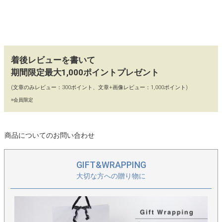
【パスネ付き】
本革仕様のパスケース「パスネ」は実用的かつアクセサリー感覚
でもつかえる優れもの。
着後レビューを書いて
【コーディネート】
期間限定最大1,000ポイントプレゼント
様々なコーデに似合うデザインなので、定番バッグをお探しの方
におすすめ。2wayでシーンに応じて持ち方を変えられます。
(文章のみレビュー：300ポイント、文章+画像レビュー：1,000ポイント)
※会員限定
【カラー】
＜シルバー金具＞ブラック、グレージュ
商品についてのお問い合わせ
＜ゴールド金具＞ブラック、グレージュ、トープ、アイボリー、
ゾウグレー(新色)
GIFT&WRAPPING
＞最新第8世代モデルの 「Loche ロシェ」はこちら
大切な方への贈り物に
＞サイズ違い・素材違いのロシェシリーズはこちら