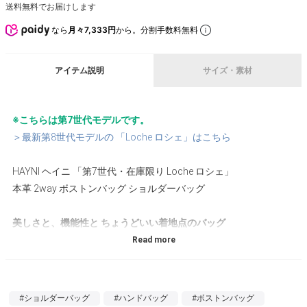
送料無料でお届けします
なら
月々7,333円
から。分割手数料無料
アイテム説明
サイズ・素材
※こちらは第7世代モデルです。
＞最新第8世代モデルの 「Loche ロシェ」はこちら
HAYNI ヘイニ 「第7世代・在庫限り Loche ロシェ」
本革 2way ボストンバッグ ショルダーバッグ
美しさと、機能性と ちょうどいい着地点のバッグ
【ヘイニのアイコン】
お客様の声を元に何度も改良を重ねてきたロシェシリーズの原
点。見た目の可愛さはもちろん、使い勝手も◎なロングセラーア
#ショルダーバッグ
#ハンドバッグ
#ボストンバッグ