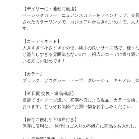
【デイリーに・通勤に最適】
ベーシックカラー、ニュアンスカラーをラインナップ。金
されたカラーリングで、カジュアルからきれいめまで、大
す。
【コーディネート】
大きすぎず小さすぎずの使い勝手の良いサイズ感で、様々
ど堅苦しすぎる雰囲気もないので、幅広いコーデに寄り添
いる方にお勧めです！
【カラー】
ブラック、ゾウグレー、トープ、グレージュ、キャメル（
【90日間 交換・返品保証】
当店ではイメージ違い、初期不良による返品、カラー交換
おります。どうぞお気軽にお買い物をお楽しみください。
【保存に便利な不織布付き】
保存に便利な、HAYNIロゴ入りの不織布に商品をお入れし
＞＞最新第4世代・クリミトはこちら