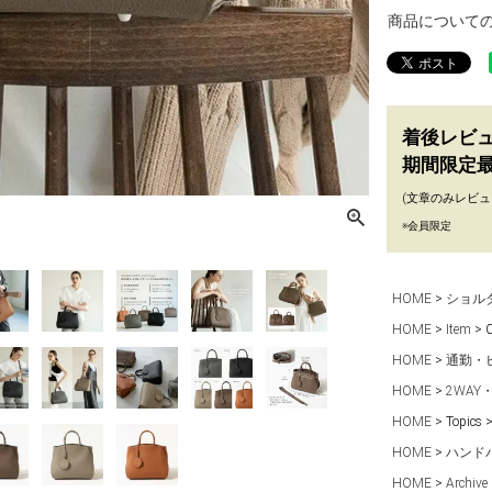
商品について
着後レビ
期間限定最
(文章のみレビュ
※会員限定
HOME
ショル
HOME
Item
HOME
通勤・
HOME
2WAY
HOME
Topics
HOME
ハンド
HOME
Archive 