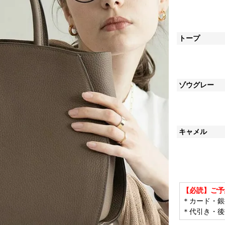
トープ
ゾウグレー
キャメル
【必読】ご予
＊カード・銀
＊代引き・後