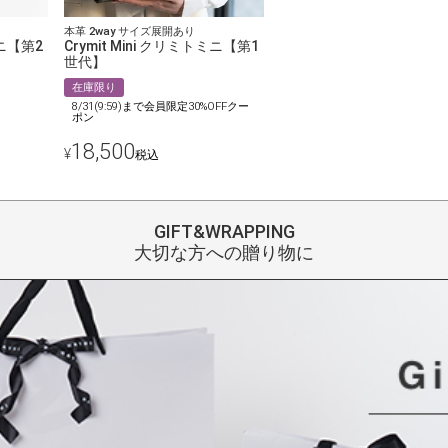
本革 2way サイズ展開あり
ミニ【第2
Crymit Mini クリミトミニ【第1
世代】
在庫限り
8/31(9:59)まで会員限定30%OFFクー
ポン
18,500
¥
税込
GIFT&WRAPPING
大切な方への贈り物に