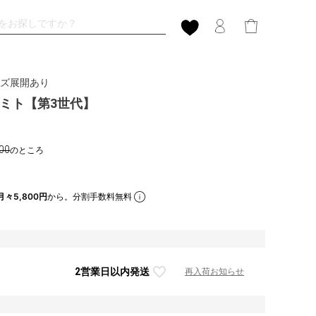
サイズ展開あり
クリミト【第3世代】
00
のところ
月々5,800円
から。分割手数料無料
2営業日以内発送
再入荷お知らせ