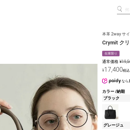
本革 2way 
Crymit 
在庫限り
通常価格
¥
19,5
17,400
¥
税込
なら
カラー
納期
ブラック
グレージュ