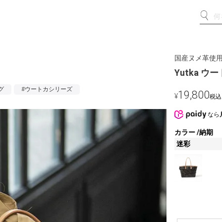
国産ヌメ革使用
Yutka ウ
グ
#ウートカシリーズ
19,800
¥
税込
なら
カラー
納期
迷彩