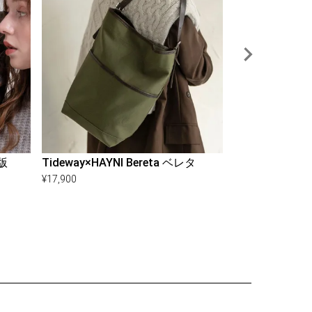
版
Tideway×HAYNI Bereta ベレタ
Mitcof ミト
¥
17,900
¥
10,840