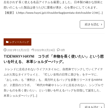
左右されず 長く使える名品アイテムを厳選しました。 日本製の確かな技術と
想いのこもった製品は使うたびに愛着が湧き、心を豊かにしてくれます。
【概要】 1,https://www.hayni.jp/c/shoulderbag/pomtata-dotshoulder 2,htt […]
続きを読む
レディースバッグ
2021年11月22日
2022年2月24日
0件
TIDEWAY☓ HAYNI コラボ 「本物を長く使いたい」という想
いを叶える、 本革ショルダーバッグ。
トレンドに左右されないライフスタイルに、自然体でリンクしていくアイテ
ムが人気なタイドウェイと、 「忙しい女性の日常に喜びを」をテーマに、
「おしゃれ」も「便利さ」も、 両方叶えるバッグを多数リリースするHAYNI
が、２度目のコラボ。 「時代や年齢やトレンドに左右されない、シンプルで
良いものを長く使いたい」 という願いを叶えるバッグを目指して誕生した、
本革ショルダーバッグ […]
続きを読む