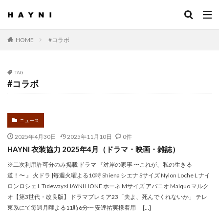
HOME
#コラボ
TAG
#コラボ
ニュース
2025年4月30日
2025年11月10日
0件
HAYNI 衣装協力 2025年4月（ドラマ・映画・雑誌）
※二次利用許可分のみ掲載 ドラマ 『対岸の家事 〜これが、私の生きる
道！〜 』 火ドラ |毎週火曜よる10時 Shiena シエナ Sサイズ Nylon Loche L ナイ
ロンロシェ L Tideway×HAYNI HONE ホーネ Mサイズ アバニオ Malquo マルク
オ【第3世代・改良版】 ドラマプレミア23「夫よ、死んでくれないか」 テレ
東系にて毎週月曜よる11時6分〜 安達祐実様着用 […]