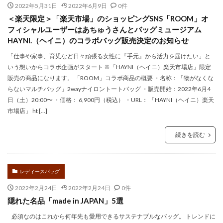
2022年5月31日
2022年6月9日
0件
＜楽天限定＞「楽天市場」のショッピングSNS「ROOM」オ
フィシャルユーザーはあちゅうさんとバッグミュージアム
HAYNI.（ヘイニ）のコラボバッグ販売決定のお知らせ
「仕事や家事、育児など⽇々頑張る⼥性に『⼿元』から活⼒を届けたい」と
いう想いからコラボ企画がスタート ※「HAYNI（ヘイニ）楽天市場店」限定
販売の商品になります。 「ROOM」コラボ商品の概要 ・名称：「物がなくな
らないマルチバッグ」2wayナイロントートバッグ ・販売開始：2022年6月4
日（土）20:00〜 ・価格： 6,900円（税込） ・URL： 「HAYNI（ヘイニ）楽天
市場店」 ht […]
続きを読む
レディースバッグ
2022年2月24日
2022年2月24日
0件
隠れた名品「made in JAPAN」5選
必須なのはこれから何年先も愛用できるサステナブルなバッグ。 トレンドに