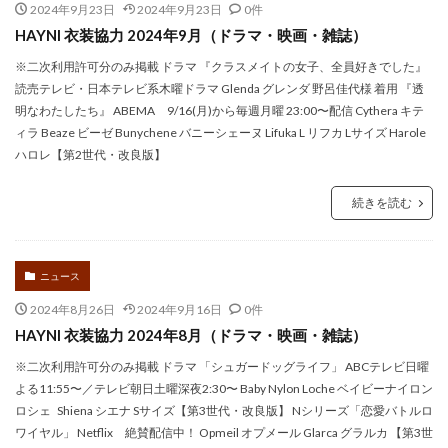
2024年9月23日
2024年9月23日
0件
HAYNI 衣装協力 2024年9月（ドラマ・映画・雑誌）
※二次利用許可分のみ掲載 ドラマ 『クラスメイトの女子、全員好きでした』
読売テレビ・日本テレビ系木曜ドラマ Glenda グレンダ 野呂佳代様 着用 『透
明なわたしたち』 ABEMA 9/16(月)から毎週月曜 23:00〜配信 Cythera キテ
ィラ Beaze ビーゼ Bunychene バニーシェーヌ Lifuka L リフカ Lサイズ Harole
ハロレ【第2世代・改良版】
続きを読む
ニュース
2024年8月26日
2024年9月16日
0件
HAYNI 衣装協力 2024年8月（ドラマ・映画・雑誌）
※二次利用許可分のみ掲載 ドラマ 「シュガードッグライフ」 ABCテレビ日曜
よる11:55〜／テレビ朝日土曜深夜2:30〜 Baby Nylon Loche ベイビーナイロン
ロシェ Shiena シエナ Sサイズ【第3世代・改良版】 Nシリーズ「恋愛バトルロ
ワイヤル」 Netflix 絶賛配信中！ Opmeil オプメール Glarca グラルカ 【第3世