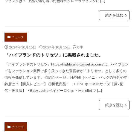
ッピングは？ 上品で落ち着いた色味のグレーラッピングに […]
続きを読む
ニュース
2024年10月15日
2024年10月15日
0件
「ハイブランドのトリセツ」に掲載されました。
『ハイブランドのトリセツ』https://highbrand-torisetsu.com/は、ハイブラン
ドをファッション業界で多く扱ってきた運営者が「トリセツ」として多くの
情報を発信しています。 ◎紹介ページ： HAYNI（ヘイニ）バッグの評判や年
齢層は？【購入レビュー】 ◎掲載商品： ・HONE ホーネ Mサイズ【第2世
代・改良版】 ・Baby Loche ベイビーロシェ ・Marollet マ […]
続きを読む
ニュース