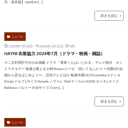
代・改良版】Japolien […]
続きを読む
ニュース
2024年7月10日
2026年1月12日
0件
HAYNI 衣装協力 2024年7月（ドラマ・映画・雑誌）
※二次利用許可分のみ掲載 ドラマ 「青島くんはいじわる」 テレビ朝日 オシ
ドラサタデー 毎週土曜よる11時 Beaze ビーゼ 「焼いてるふたり 〜交際0日 結
婚から恋をはじめよう〜」 読売テレビほか 毎週木曜24:59 Lunenta ルナンタ
Dorpe ドルプ Lサイズ Novale ノヴァレ Tikal ティカル HONE ホーネ Lサイズ
Baldone バルドーネ(S)サイズ Crym […]
続きを読む
ニュース