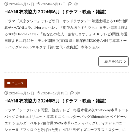
2024年6月17日
2024年6月17日
0件
HAYNI 衣装協力 2024年6月（ドラマ・映画・雑誌）
ドラマ 「東京タワー」 テレビ朝日 オシドラサタデー 毎週土曜よる11時 池田
真子×HAYNIコラボ Herena ヘレナ 『街並み照らすヤツら』 日テレ 毎週土曜よ
る10時 Harole ハロレ 「あなたの恋人、強奪します。」 ABCテレビ(関西)毎週
日曜よる11時55分・テレビ朝日(関東)毎週土曜深夜2時30分 A4対応 本革トー
トバッグ Malquo マルクオ【第3世代・改良版】 本革ショル […]
続きを読む
ニュース
2024年6月17日
2024年12月13日
0件
HAYNI 衣装協力 2024年5月（ドラマ・映画・雑誌）
ドラマ 『シークレット同盟』 読売テレビ 毎週木曜深夜0:59 2way本革トート
バッグ Orietto オリエット 本革 ミニ ショルダーバッグ Shienababy ベイビーシ
エナ ショルダーベルト2種付属 3WAY本革バニティバッグ Bunychene バニー
シェーヌ 『フクロウと呼ばれた男』 4月24日ディズニープラス「スター」に