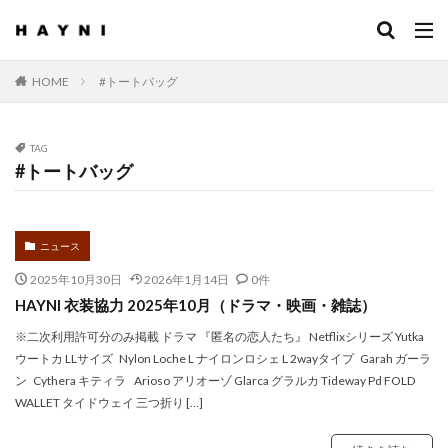
HOME
#トートバッグ
TAG
#トートバッグ
ニュース
2025年10月30日
2026年1月14日
0件
HAYNI 衣装協力 2025年10月（ドラマ・映画・雑誌）
※二次利用許可分のみ掲載 ドラマ 『匿名の恋人たち』 Netflixシリーズ Yutka
ウートカ LLサイズ Nylon Loche L ナイロンロシェ L 2wayタイプ Garah ガーラ
ン Cythera キティラ Arioso アリオーゾ Glarca グラルカ Tideway Pd FOLD
WALLET タイドウェイ 三つ折り […]