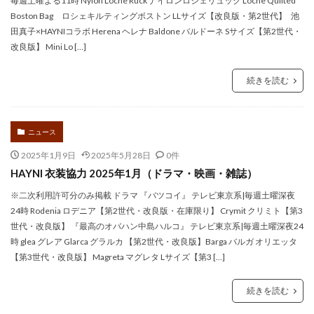
毎週土曜よる11時 Nylon Loche Ruck ナイロンロシェリュック Loche Quilted
Boston Bag ロシェキルティングボストン LLサイズ【改良版・第2世代】 池
田真子×HAYNIコラボ Herena ヘレナ Baldone バルドーネ Sサイズ【第2世代・
改良版】 Mini Lo […]
続きを読む
ニュース
2025年1月9日
2025年5月28日
0件
HAYNI 衣装協力 2025年1月（ドラマ・映画・雑誌）
※二次利用許可分のみ掲載 ドラマ 『バツコイ』 テレビ東京系|毎週土曜深夜
24時 Rodenia ロデニア【第2世代・改良版・在庫限り】 Crymit クリミト【第3
世代・改良版】 『最高のオバハン中島ハルコ』 テレビ東京系|毎週土曜深夜24
時 glea グレア Glarca グラルカ 【第2世代・改良版】Barga バルガ オリエッタ
【第3世代・改良版】 Magreta マグレタ Lサイズ【第3 […]
続きを読む