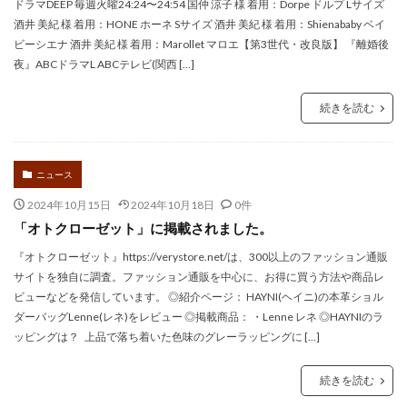
ドラマDEEP 毎週火曜24:24〜24:54 国仲 涼子 様 着用：Dorpe ドルプ Lサイズ
酒井 美紀 様 着用：HONE ホーネ Sサイズ 酒井 美紀 様 着用：Shienababy ベイ
ビーシエナ 酒井 美紀 様 着用：Marollet マロエ【第3世代・改良版】 『離婚後
夜』ABCドラマL ABCテレビ(関西 […]
続きを読む
ニュース
2024年10月15日
2024年10月18日
0件
「オトクローゼット」に掲載されました。
『オトクローゼット』https://verystore.net/は、300以上のファッション通販
サイトを独自に調査。ファッション通販を中心に、お得に買う方法や商品レ
ビューなどを発信しています。 ◎紹介ページ： HAYNI(ヘイニ)の本革ショル
ダーバッグLenne(レネ)をレビュー ◎掲載商品： ・Lenne レネ ◎HAYNIのラ
ッピングは？ 上品で落ち着いた色味のグレーラッピングに […]
続きを読む