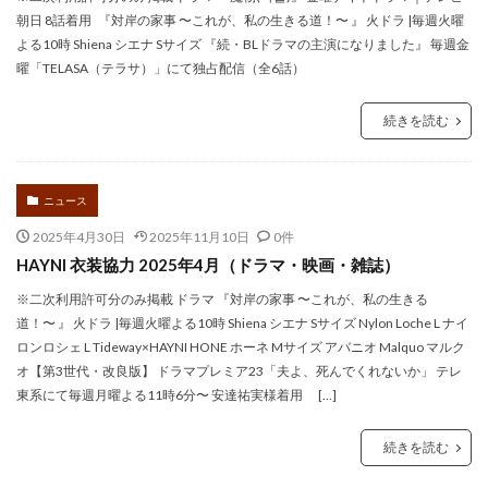
朝日 8話着用 『対岸の家事 〜これが、私の生きる道！〜 』 火ドラ |毎週火曜
よる10時 Shiena シエナ Sサイズ 『続・BLドラマの主演になりました』 毎週金
曜「TELASA（テラサ）」にて独占配信（全6話）
続きを読む
ニュース
2025年4月30日
2025年11月10日
0件
HAYNI 衣装協力 2025年4月（ドラマ・映画・雑誌）
※二次利用許可分のみ掲載 ドラマ 『対岸の家事 〜これが、私の生きる
道！〜 』 火ドラ |毎週火曜よる10時 Shiena シエナ Sサイズ Nylon Loche L ナイ
ロンロシェ L Tideway×HAYNI HONE ホーネ Mサイズ アバニオ Malquo マルク
オ【第3世代・改良版】 ドラマプレミア23「夫よ、死んでくれないか」 テレ
東系にて毎週月曜よる11時6分〜 安達祐実様着用 […]
続きを読む