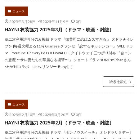
ニュース
2025年3月28日
2025年11月9日
0件
HAYNI 衣装協力 2025年3月（ドラマ・映画・雑誌）
※二次利用許可分のみ掲載 ドラマ 『御曹司に恋はムズすぎる 』 火ドラ★イレ
ブン |毎週火曜よる11時 Gransee グランセ 『恋するキッチンカー』 WEBドラ
マ Youtube Tideway Pd FOLD WALLET タイドウェイ 三つ折り財布 『合コン
の悪魔 〜サレ妻たちの華麗なる復讐〜 』 ショートドラマBUMP michanさん
×HAYNIコラボ Linzy リンジー Buny […]
続きを読む
ニュース
2025年2月10日
2025年3月20日
0件
HAYNI 衣装協力 2025年2月（ドラマ・映画・雑誌）
※二次利用許可分のみ掲載 ドラマ 『ホンノウスイッチ』 オシドラサタデー |