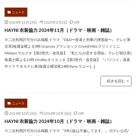
ニュース
2024年12月13日
2025年2月2日
0件
HAYNI 衣装協力 2024年11月（ドラマ・映画・雑誌）
※二次利用許可分のみ掲載 ドラマ 『D&D〜医者と刑事の捜査線〜』 テレビ東
京系|毎週金曜よる9時 Gransec グランセック Crymit Mini クリミトミニ
Malquo マルクオ【第3世代・改良版】 『私たちが恋する理由』 テレビ朝日系|
毎週土曜よる11時 Orietta オリエッタ【第3世代・改良版】 『バツコイ』真夜
中ドラマ ＢＳテレ東|毎週土曜深夜24時 Ryne ラユー […]
続きを読む
ニュース
2024年10月18日
2024年10月18日
0件
HAYNI 衣装協力 2024年10月（ドラマ・映画・雑誌）
※二次利用許可分のみ掲載 ドラマ 『3年C組は不倫してます。』 日テレ公式/