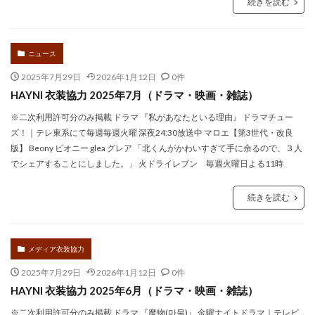
続きを読む
ニュース
2025年7月29日
2026年1月12日
0件
HAYNI 衣装協力 2025年7月（ドラマ・映画・雑誌）
※二次利用許可分のみ掲載 ドラマ 『私があなたといる理由』 ドラマチュー
ズ！｜テレ東系にて毎週毎週火曜 深夜24:30放送中 マロエ【第3世代・改良
版】 Beony ビオニー glea グレア 「北くんがかわいすぎて手に余るので、３人
でシェアすることにしました。」 火ドライレブン 毎週火曜日よる11時
続きを読む
メディア衣装協力
2025年7月29日
2026年1月12日
0件
HAYNI 衣装協力 2025年6月（ドラマ・映画・雑誌）
※二次利用許可分のみ掲載 ドラマ 『魔物(마물)』 金曜ナイトドラマ｜テレビ