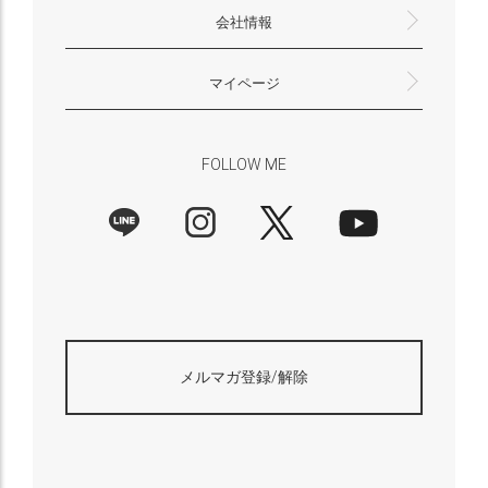
会社情報
返品・交換について
プライバシーポリシー
特定商取引法に基づく表示
外部送信ポリシー
株式会社HAYNI
〒532-0001
大阪府大阪市淀川区十八条3-9-35
電話番号：06-6868-9671
※お電話でのお問合せ受付は行っておりません
メール：support@hayni.jp
お問い合わせはこちらからお願いいたします
営業時間：10：00～15：00（金曜日は14：00ま
定休日： 土・日・祝祭日
※土日祝祭日はお休みをいただきます。
メールの返信は翌営業日となりますので、ご了承
マイページ
で）
ください。
新規会員登録
マイページ
会員特典について
商品レビュー一覧
FOLLOW ME
メルマガ登録/解除