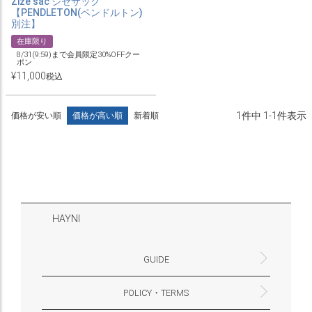
Zize sac ジゼサック
【PENDLETON(ペンドルトン)
別注】
在庫限り
8/31(9:59)まで会員限定30%OFFクー
ポン
¥
11,000
税込
1
件中
1
-
1
件表示
価格が安い順
価格が高い順
新着順
HAYNI
GUIDE
POLICY・TERMS
よくあるご質問・お問合せ
お支払いについて
配送・送料について
営業時間
ギフトサービスについて
Philosophy
一緒に働く？(HAYNI採用情報サイトへ)
for Foreigners (overseas delivery)