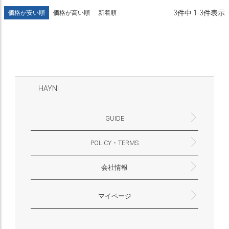
3
件中
1
-
3
件表示
価格が安い順
価格が高い順
新着順
HAYNI
GUIDE
POLICY・TERMS
よくあるご質問・お問合せ
お支払いについて
配送・送料について
営業時間
ギフトサービスについて
Philosophy
一緒に働く？(HAYNI採用情報サイトへ)
for Foreigners (overseas delivery)
会社情報
返品・交換について
プライバシーポリシー
特定商取引法に基づく表示
外部送信ポリシー
株式会社HAYNI
〒532-0001
大阪府大阪市淀川区十八条3-9-35
電話番号：06-6868-9671
※お電話でのお問合せ受付は行っておりません
メール：support@hayni.jp
お問い合わせはこちらからお願いいたします
営業時間：10：00～15：00（金曜日は14：00ま
定休日： 土・日・祝祭日
※土日祝祭日はお休みをいただきます。
メールの返信は翌営業日となりますので、ご了承
マイページ
で）
ください。
新規会員登録
マイページ
会員特典について
商品レビュー一覧