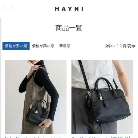
商品一覧
3
件中
1
-
3
件表示
価格が安い順
価格が高い順
新着順