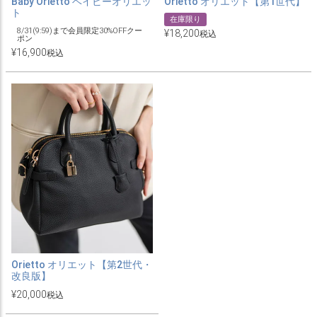
Baby Orietto ベイビーオリエッ
Orietto オリエット【第1世代】
ト
在庫限り
8/31(9:59)まで会員限定30%OFFクー
¥
18,200
税込
ポン
¥
16,900
税込
Orietto オリエット【第2世代・
改良版】
¥
20,000
税込