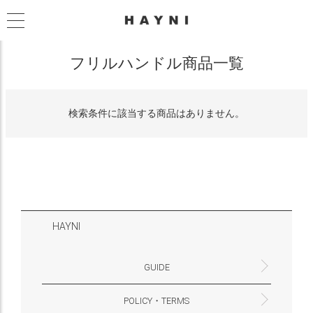
フリルハンドル商品一覧
検索条件に該当する商品はありません。
HAYNI
GUIDE
POLICY・TERMS
よくあるご質問・お問合せ
お支払いについて
配送・送料について
営業時間
ギフトサービスについて
Philosophy
一緒に働く？(HAYNI採用情報サイトへ)
for Foreigners (overseas delivery)