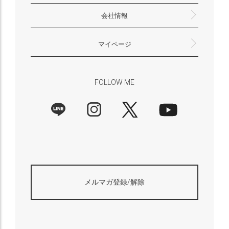
会社情報
返品・交換について
プライバシーポリシー
特定商取引法に基づく表示
外部送信ポリシー
株式会社HAYNI
〒532-0001
大阪府大阪市淀川区十八条3-9-35
電話番号：06-6868-9671
※お電話でのお問合せ受付は行っておりません
メール：support@hayni.jp
お問い合わせはこちらからお願いいたします
営業時間：10：00～15：00（金曜日は14：00ま
定休日： 土・日・祝祭日
※土日祝祭日はお休みをいただきます。
メールの返信は翌営業日となりますので、ご了承
マイページ
で）
ください。
新規会員登録
マイページ
会員特典について
商品レビュー一覧
FOLLOW ME
メルマガ登録/解除