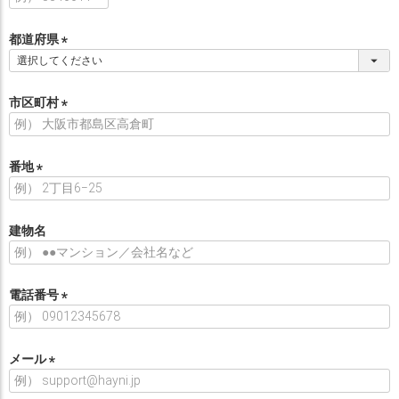
必
須
都道府県
)
(
必
須
市区町村
)
(
必
須
番地
)
(
必
須
建物名
)
電話番号
(
必
須
メール
)
(