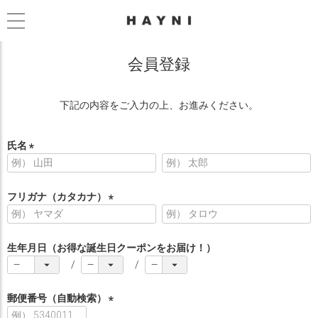
会員登録
下記の内容をご入力の上、お進みください。
氏名
(
必
須
フリガナ（カタカナ）
)
(
必
須
生年月日（お得な誕生日クーポンをお届け！）
)
郵便番号（自動検索）
(