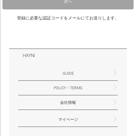
次へ
登録に必要な認証コードをメールにてお送りします。
HAYNI
GUIDE
POLICY・TERMS
よくあるご質問・お問合せ
お支払いについて
配送・送料について
営業時間
ギフトサービスについて
Philosophy
一緒に働く？(HAYNI採用情報サイトへ)
for Foreigners (overseas delivery)
会社情報
返品・交換について
プライバシーポリシー
特定商取引法に基づく表示
外部送信ポリシー
株式会社HAYNI
〒532-0001
大阪府大阪市淀川区十八条3-9-35
電話番号：06-6868-9671
※お電話でのお問合せ受付は行っておりません
メール：support@hayni.jp
お問い合わせはこちらからお願いいたします
営業時間：10：00～15：00（金曜日は14：00ま
定休日： 土・日・祝祭日
※土日祝祭日はお休みをいただきます。
メールの返信は翌営業日となりますので、ご了承
マイページ
で）
ください。