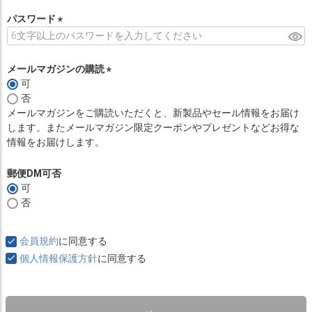
必
須
パスワード
)
(
必
須
メールマガジンの購読
)
可
(
否
必
メールマガジンをご購読いただくと、新製品やセール情報をお届け
須
します。またメールマガジン限定クーポンやプレゼントなどお得な
)
情報をお届けします。
郵便DM可否
可
否
会員規約
に同意する
個人情報保護方針
に同意する