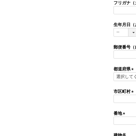
須
フリガナ（
)
生年月日（
郵便番号（
都道府県
(
必
須
市区町村
)
(
必
須
番地
)
(
必
須
建物名