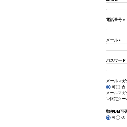
)
電話番号
(
必
須
メール
)
(
必
須
パスワード
)
メールマガ
可
否
メールマガ
ン限定クー
郵便DM可
可
否