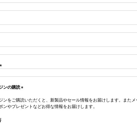
(
必
須
ジンの購読
)
(
ジンをご購読いただくと、新製品やセール情報をお届けします。またメ
必
ポンやプレゼントなどお得な情報をお届けします。
須
)
否