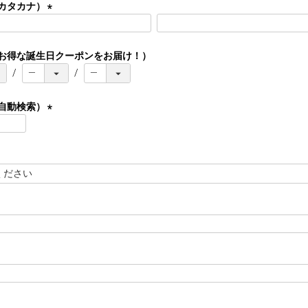
カタカナ）
(
必
須
お得な誕生日クーポンをお届け！）
)
自動検索）
(
必
須
)