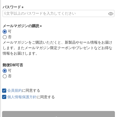
必
須
パスワード
)
(
必
須
メールマガジンの購読
)
可
(
否
必
メールマガジンをご購読いただくと、新製品やセール情報をお届け
須
します。またメールマガジン限定クーポンやプレゼントなどお得な
)
情報をお届けします。
郵便DM可否
可
否
会員規約
に同意する
個人情報保護方針
に同意する