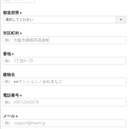
必
須
都道府県
)
(
必
須
市区町村
)
(
必
須
番地
)
(
必
須
建物名
)
電話番号
(
必
須
メール
)
(