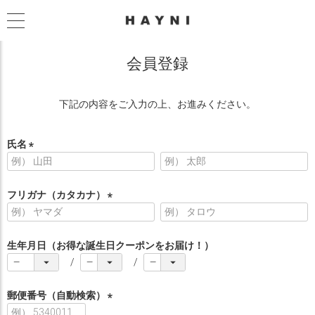
会員登録
下記の内容をご入力の上、お進みください。
氏名
(
必
須
フリガナ（カタカナ）
)
(
必
須
生年月日（お得な誕生日クーポンをお届け！）
)
郵便番号（自動検索）
(