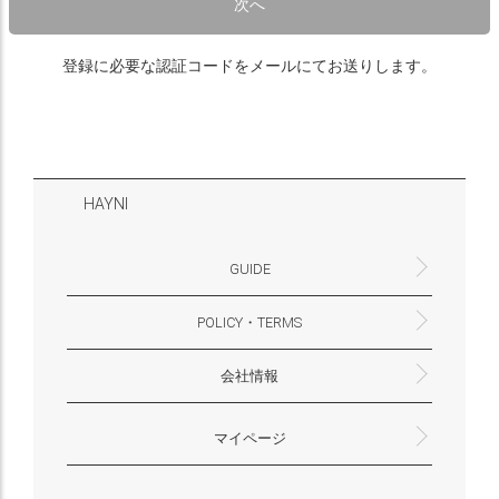
次へ
登録に必要な認証コードをメールにてお送りします。
HAYNI
GUIDE
POLICY・TERMS
よくあるご質問・お問合せ
お支払いについて
配送・送料について
営業時間
ギフトサービスについて
Philosophy
一緒に働く？(HAYNI採用情報サイトへ)
for Foreigners (overseas delivery)
会社情報
返品・交換について
プライバシーポリシー
特定商取引法に基づく表示
外部送信ポリシー
株式会社HAYNI
〒532-0001
大阪府大阪市淀川区十八条3-9-35
電話番号：06-6868-9671
※お電話でのお問合せ受付は行っておりません
メール：support@hayni.jp
お問い合わせはこちらからお願いいたします
営業時間：10：00～15：00（金曜日は14：00ま
定休日： 土・日・祝祭日
※土日祝祭日はお休みをいただきます。
メールの返信は翌営業日となりますので、ご了承
マイページ
で）
ください。