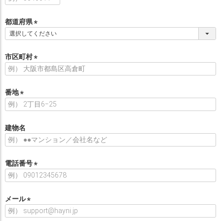
必
須
都道府県
)
(
必
須
市区町村
)
(
必
須
番地
)
(
必
須
建物名
)
電話番号
(
必
須
メール
)
(