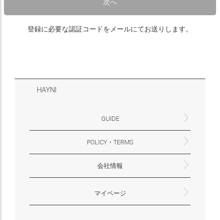
次へ
登録に必要な認証コードをメールにてお送りします。
HAYNI
GUIDE
POLICY・TERMS
よくあるご質問・お問合せ
お支払いについて
配送・送料について
営業時間
ギフトサービスについて
Philosophy
一緒に働く？(HAYNI採用情報サイトへ)
for Foreigners (overseas delivery)
会社情報
返品・交換について
プライバシーポリシー
特定商取引法に基づく表示
外部送信ポリシー
株式会社HAYNI
〒532-0001
大阪府大阪市淀川区十八条3-9-35
電話番号：06-6868-9671
※お電話でのお問合せ受付は行っておりません
メール：support@hayni.jp
お問い合わせはこちらからお願いいたします
営業時間：10：00～15：00（金曜日は14：00ま
定休日： 土・日・祝祭日
※土日祝祭日はお休みをいただきます。
メールの返信は翌営業日となりますので、ご了承
マイページ
で）
ください。