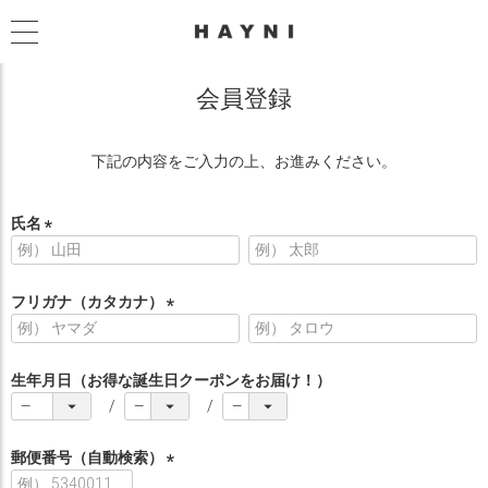
会員登録
下記の内容をご入力の上、お進みください。
氏名
(
必
須
フリガナ（カタカナ）
)
(
必
須
生年月日（お得な誕生日クーポンをお届け！）
)
郵便番号（自動検索）
(