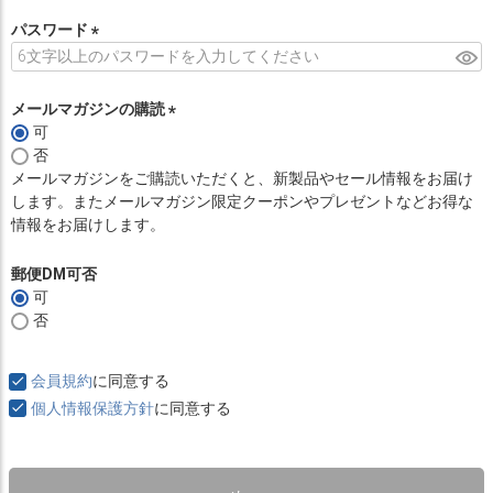
必
須
パスワード
)
(
必
須
メールマガジンの購読
)
可
(
否
必
メールマガジンをご購読いただくと、新製品やセール情報をお届け
須
します。またメールマガジン限定クーポンやプレゼントなどお得な
)
情報をお届けします。
郵便DM可否
可
否
会員規約
に同意する
個人情報保護方針
に同意する