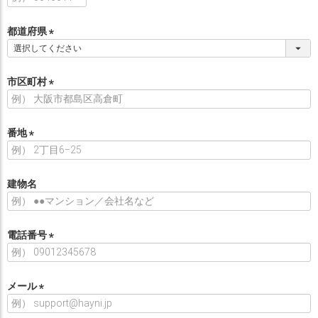
必
須
都道府県
)
(
必
須
市区町村
)
(
必
須
番地
)
(
必
須
建物名
)
電話番号
(
必
須
メール
)
(