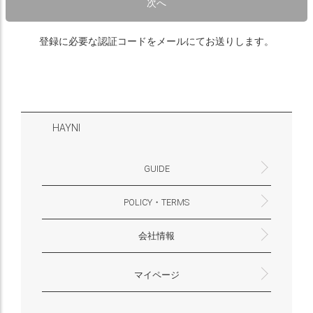
次へ
登録に必要な認証コードをメールにてお送りします。
HAYNI
GUIDE
POLICY・TERMS
よくあるご質問・お問合せ
お支払いについて
配送・送料について
営業時間
ギフトサービスについて
Philosophy
一緒に働く？(HAYNI採用情報サイトへ)
for Foreigners (overseas delivery)
会社情報
返品・交換について
プライバシーポリシー
特定商取引法に基づく表示
外部送信ポリシー
株式会社HAYNI
〒532-0001
大阪府大阪市淀川区十八条3-9-35
電話番号：06-6868-9671
※お電話でのお問合せ受付は行っておりません
メール：support@hayni.jp
お問い合わせはこちらからお願いいたします
営業時間：10：00～15：00（金曜日は14：00ま
定休日： 土・日・祝祭日
※土日祝祭日はお休みをいただきます。
メールの返信は翌営業日となりますので、ご了承
マイページ
で）
ください。