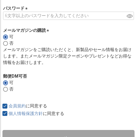
必
須
パスワード
)
(
必
須
メールマガジンの購読
)
可
(
否
必
メールマガジンをご購読いただくと、新製品やセール情報をお届け
須
します。またメールマガジン限定クーポンやプレゼントなどお得な
)
情報をお届けします。
郵便DM可否
可
否
会員規約
に同意する
個人情報保護方針
に同意する