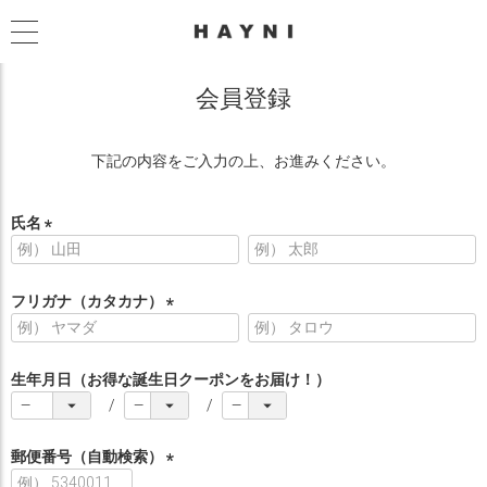
会員登録
下記の内容をご入力の上、お進みください。
氏名
(
必
須
フリガナ（カタカナ）
)
(
必
須
生年月日（お得な誕生日クーポンをお届け！）
)
郵便番号（自動検索）
(