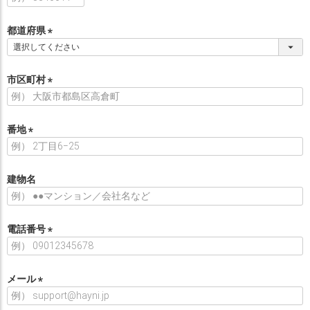
必
須
都道府県
)
(
必
須
市区町村
)
(
必
須
番地
)
(
必
須
建物名
)
電話番号
(
必
須
メール
)
(