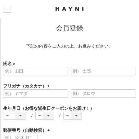
会員登録
下記の内容をご入力の上、お進みください。
氏名
(
必
須
フリガナ（カタカナ）
)
(
必
須
生年月日（お得な誕生日クーポンをお届け！）
)
郵便番号（自動検索）
(