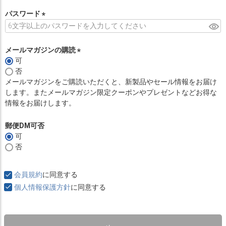
必
須
パスワード
)
(
必
須
メールマガジンの購読
)
可
(
否
必
メールマガジンをご購読いただくと、新製品やセール情報をお届け
須
します。またメールマガジン限定クーポンやプレゼントなどお得な
)
情報をお届けします。
郵便DM可否
可
否
会員規約
に同意する
個人情報保護方針
に同意する