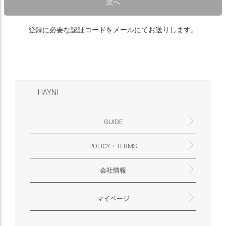
次へ
登録に必要な認証コードをメールにてお送りします。
HAYNI
GUIDE
POLICY・TERMS
よくあるご質問・お問合せ
お支払いについて
配送・送料について
営業時間
ギフトサービスについて
Philosophy
一緒に働く？(HAYNI採用情報サイトへ)
for Foreigners (overseas delivery)
会社情報
返品・交換について
プライバシーポリシー
特定商取引法に基づく表示
外部送信ポリシー
株式会社HAYNI
〒532-0001
大阪府大阪市淀川区十八条3-9-35
電話番号：06-6868-9671
※お電話でのお問合せ受付は行っておりません
メール：support@hayni.jp
お問い合わせはこちらからお願いいたします
営業時間：10：00～15：00（金曜日は14：00ま
定休日： 土・日・祝祭日
※土日祝祭日はお休みをいただきます。
メールの返信は翌営業日となりますので、ご了承
マイページ
で）
ください。