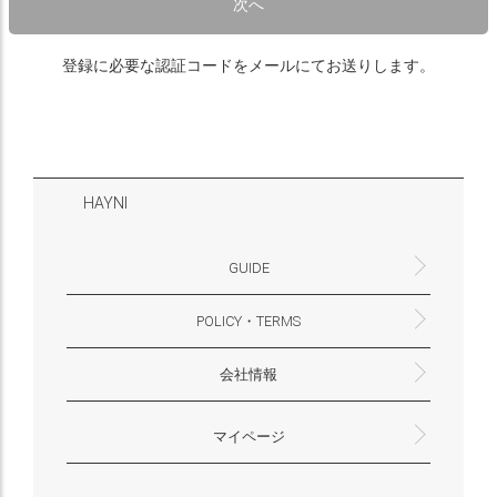
次へ
登録に必要な認証コードをメールにてお送りします。
HAYNI
GUIDE
POLICY・TERMS
よくあるご質問・お問合せ
お支払いについて
配送・送料について
営業時間
ギフトサービスについて
Philosophy
一緒に働く？(HAYNI採用情報サイトへ)
for Foreigners (overseas delivery)
会社情報
返品・交換について
プライバシーポリシー
特定商取引法に基づく表示
外部送信ポリシー
株式会社HAYNI
〒532-0001
大阪府大阪市淀川区十八条3-9-35
電話番号：06-6868-9671
※お電話でのお問合せ受付は行っておりません
メール：support@hayni.jp
お問い合わせはこちらからお願いいたします
営業時間：10：00～15：00（金曜日は14：00ま
定休日： 土・日・祝祭日
※土日祝祭日はお休みをいただきます。
メールの返信は翌営業日となりますので、ご了承
マイページ
で）
ください。