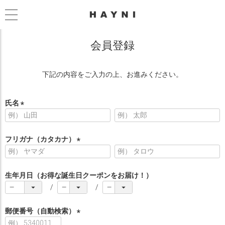
会員登録
下記の内容をご入力の上、お進みください。
氏名
(
必
須
フリガナ（カタカナ）
)
(
必
須
生年月日（お得な誕生日クーポンをお届け！）
)
郵便番号（自動検索）
(