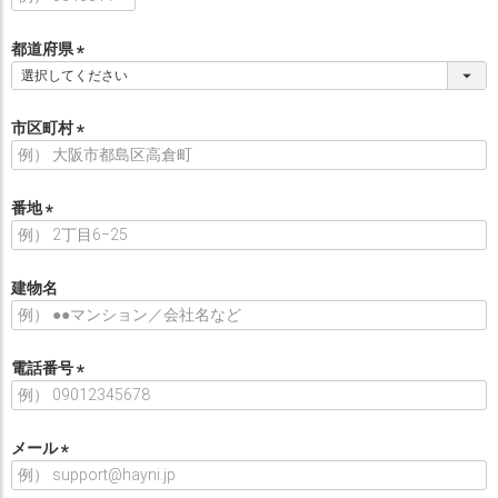
必
須
都道府県
)
(
必
須
市区町村
)
(
必
須
番地
)
(
必
須
建物名
)
電話番号
(
必
須
メール
)
(