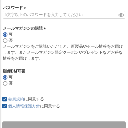
必
須
パスワード
)
(
必
須
メールマガジンの購読
)
可
(
否
必
メールマガジンをご購読いただくと、新製品やセール情報をお届け
須
します。またメールマガジン限定クーポンやプレゼントなどお得な
)
情報をお届けします。
郵便DM可否
可
否
会員規約
に同意する
個人情報保護方針
に同意する