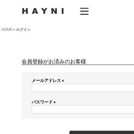
HOME
ログイン
会員登録がお済みのお客様
メールアドレス
(
必
須
パスワード
)
(
必
須
)