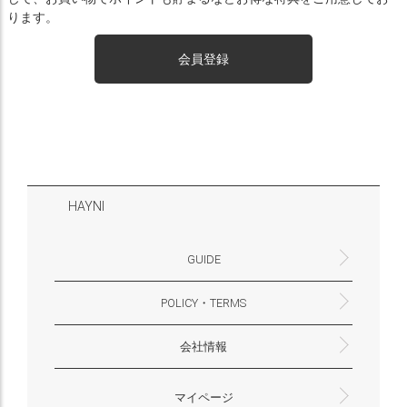
ります。
会員登録
HAYNI
GUIDE
POLICY・TERMS
よくあるご質問・お問合せ
お支払いについて
配送・送料について
営業時間
ギフトサービスについて
Philosophy
一緒に働く？(HAYNI採用情報サイトへ)
for Foreigners (overseas delivery)
会社情報
返品・交換について
プライバシーポリシー
特定商取引法に基づく表示
外部送信ポリシー
株式会社HAYNI
〒532-0001
大阪府大阪市淀川区十八条3-9-35
電話番号：06-6868-9671
※お電話でのお問合せ受付は行っておりません
メール：support@hayni.jp
お問い合わせはこちらからお願いいたします
営業時間：10：00～15：00（金曜日は14：00ま
定休日： 土・日・祝祭日
※土日祝祭日はお休みをいただきます。
メールの返信は翌営業日となりますので、ご了承
マイページ