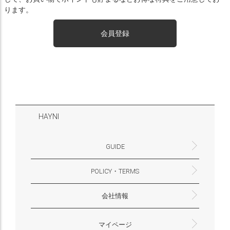
ります。
会員登録
HAYNI
GUIDE
POLICY・TERMS
よくあるご質問・お問合せ
お支払いについて
配送・送料について
営業時間
ギフトサービスについて
Philosophy
一緒に働く？(HAYNI採用情報サイトへ)
for Foreigners (overseas delivery)
会社情報
返品・交換について
プライバシーポリシー
特定商取引法に基づく表示
外部送信ポリシー
株式会社HAYNI
〒532-0001
大阪府大阪市淀川区十八条3-9-35
電話番号：06-6868-9671
※お電話でのお問合せ受付は行っておりません
メール：support@hayni.jp
お問い合わせはこちらからお願いいたします
営業時間：10：00～15：00（金曜日は14：00ま
定休日： 土・日・祝祭日
※土日祝祭日はお休みをいただきます。
メールの返信は翌営業日となりますので、ご了承
マイページ