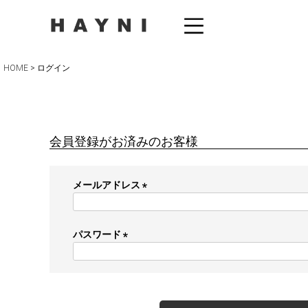
HOME
ログイン
会員登録がお済みのお客様
メールアドレス
(
必
須
パスワード
)
(
必
須
)