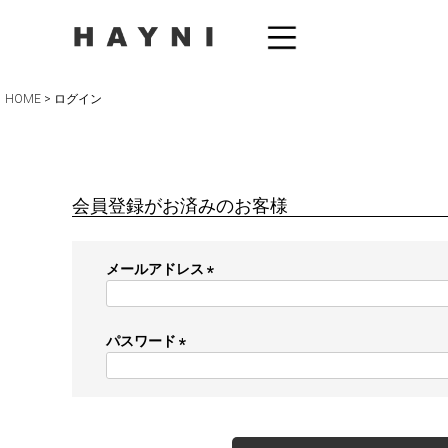
HOME
ログイン
会員登録がお済みのお客様
メールアドレス
(
必
須
パスワード
)
(
必
須
)