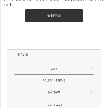
ります。
会員登録
HAYNI
GUIDE
POLICY・TERMS
よくあるご質問・お問合せ
お支払いについて
配送・送料について
営業時間
ギフトサービスについて
Philosophy
一緒に働く？(HAYNI採用情報サイトへ)
for Foreigners (overseas delivery)
会社情報
返品・交換について
プライバシーポリシー
特定商取引法に基づく表示
外部送信ポリシー
株式会社HAYNI
〒532-0001
大阪府大阪市淀川区十八条3-9-35
電話番号：06-6868-9671
※お電話でのお問合せ受付は行っておりません
メール：support@hayni.jp
お問い合わせはこちらからお願いいたします
営業時間：10：00～15：00（金曜日は14：00ま
定休日： 土・日・祝祭日
※土日祝祭日はお休みをいただきます。
メールの返信は翌営業日となりますので、ご了承
マイページ