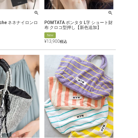
 Loche ネネナイロンロ
POMTATA ポンタタ L字 ショート財
布 クロコ型押し【新色追加】
New
¥
13,900
税込