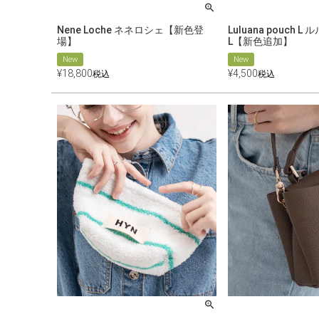
Nene Loche ネネロシェ【新色登
Luluana pouch 
場】
L【新色追加】
New
New
¥
18,800
¥
4,500
税込
税込