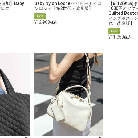
色追加】Baby
Baby Nylon Loche ベイビーナイロ
【8/12(9:5
ーマロエ
ンロシェ【第2世代・改良版】
1000円オフク
Quilted Bos
New
ィングボストン
¥
12,900
税込
代・改良版】
New
¥
11,850
税込