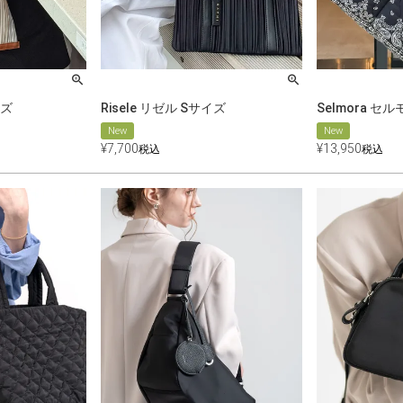
イズ
Risele リゼル Sサイズ
Selmora セル
New
New
¥
7,700
¥
13,950
税込
税込