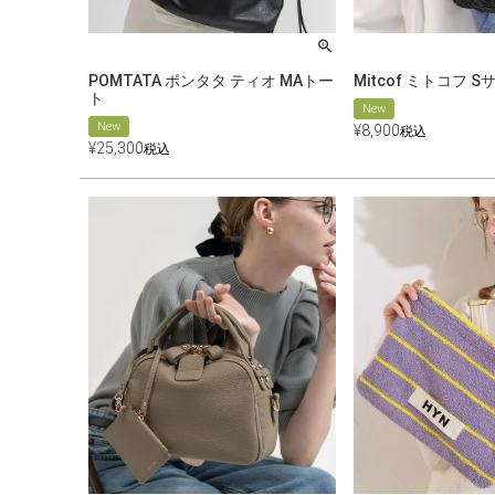
POMTATA ポンタタ ティオ MAトー
Mitcof ミトコフ S
ト
New
New
¥
8,900
税込
¥
25,300
税込