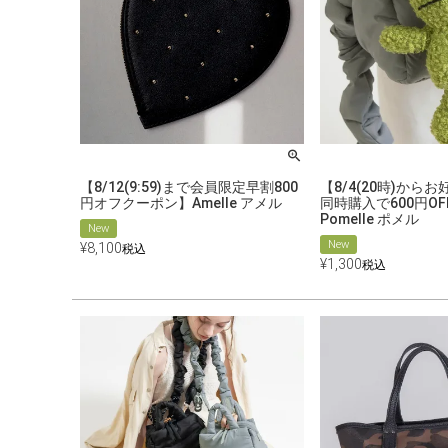
【8/12(9:59)まで会員限定早割800
【8/4(20時)から
円オフクーポン】Amelle アメル
同時購入で600円O
Pomelle ポメル
New
New
¥
8,100
税込
¥
1,300
税込