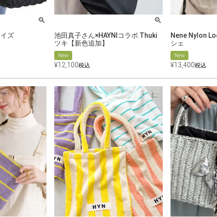
サイズ
池田真子さん×HAYNIコラボ Thuki
Nene Nylon
ツキ【新色追加】
シェ
New
New
¥
12,100
¥
13,400
税込
税込