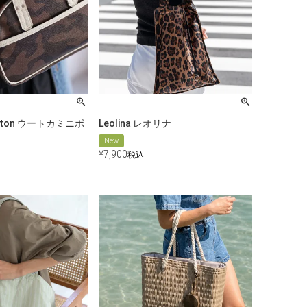
 Boston ウートカミニボ
Leolina レオリナ
New
¥
7,900
税込