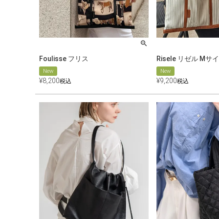
Foulisse フリス
Risele リゼル Mサ
New
New
¥
8,200
¥
9,200
税込
税込