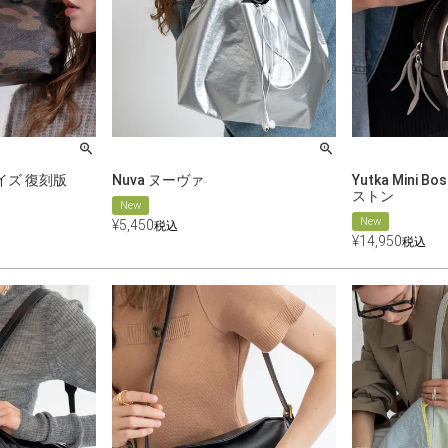
サイズ 復刻版
Nuva ヌーヴァ
Yutka Mini
ストン
New
New
¥
5,450
税込
¥
14,950
税込