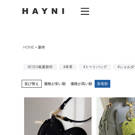
HOME
新作
#2026春夏新作
#本革
#トートバッグ
#ショルダ
並び替え
価格が安い順
価格が高い順
新着順