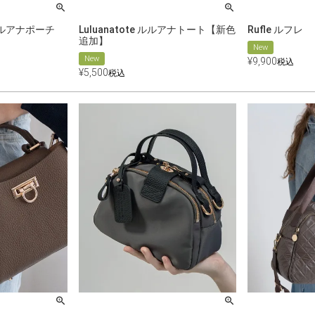
L ルルアナポーチ
Luluanatote ルルアナトート【新色
Rufle ルフレ
追加】
New
New
¥
9,900
税込
¥
5,500
税込