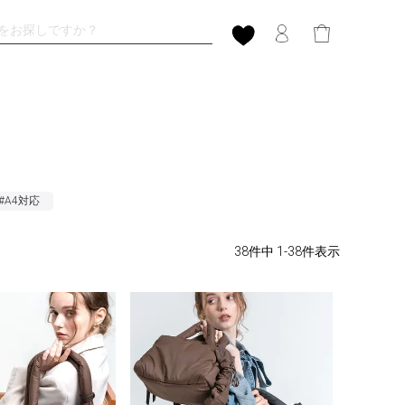
#A4対応
38
件中
1
-
38
件表示