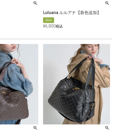
Luluana ルルアナ【新色追加】
New
¥
6,800
税込