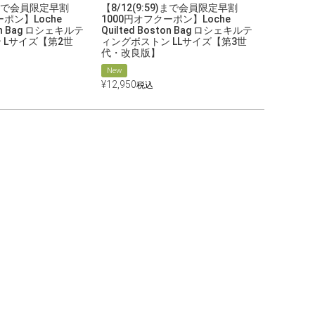
9)まで会員限定早割
【8/12(9:59)まで会員限定早割
ーポン】Loche
1000円オフクーポン】Loche
ton Bag ロシェキルテ
Quilted Boston Bag ロシェキルテ
 Lサイズ【第2世
ィングボストン LLサイズ【第3世
代・改良版】
New
¥
12,950
税込