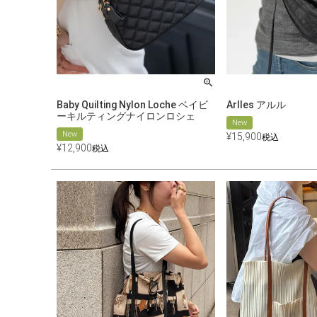
Baby Quilting Nylon Loche ベイビ
Arlles アルル
ーキルティングナイロンロシェ
New
New
¥
15,900
税込
¥
12,900
税込