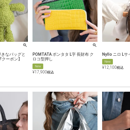
お好きなバッグと
POMTATA ポンタタ L字 長財布 ク
Nyllo ニロ L
FFクーポン】
ロコ型押し
New
New
¥
12,100
税込
¥
17,900
税込