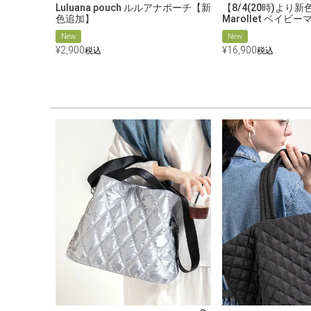
Luluana pouch ルルアナポーチ【新
【8/4(20時)より新
色追加】
Marollet ベイビ
New
New
¥
2,900
¥
16,900
税込
税込