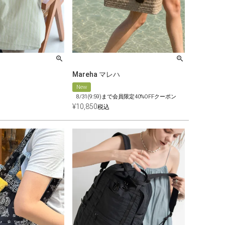
Mareha マレハ
New
8/31(9:59)まで会員限定40%OFFクーポン
¥
10,850
税込