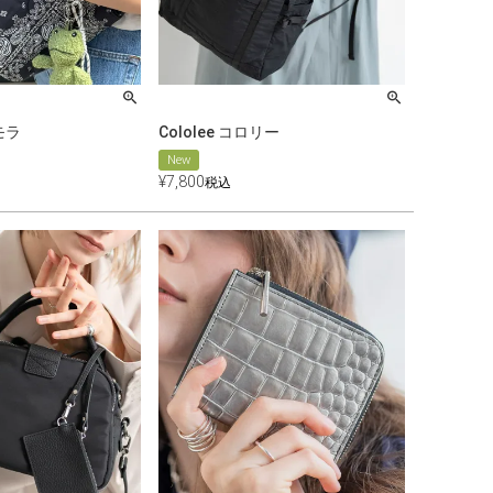
モラ
Cololee コロリー
New
¥
7,800
税込