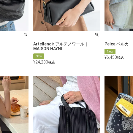
Artellenoir アルテノワール｜
Pelca ペルカ
MAISON HAYNI
New
New
¥
6,450
税込
¥
24,200
税込