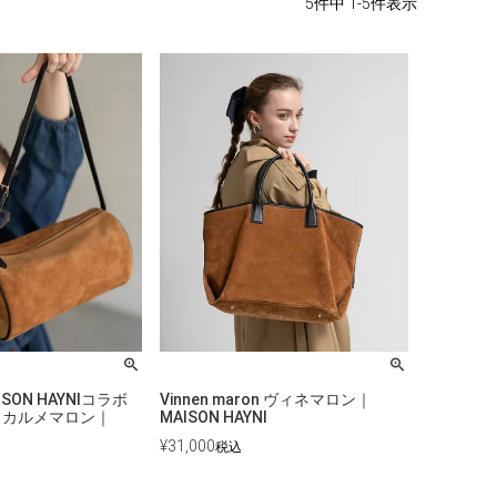
5
件中
1
-
5
件表示
ISON HAYNIコラボ
Vinnen maron ヴィネマロン｜
ron カルメマロン｜
MAISON HAYNI
I
¥
31,000
税込