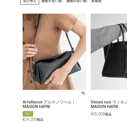
並び替え
価格が安い順
価格が高い順
新着順
Artellenoir アルテノワール｜
Vinnen noir ヴ
MAISON HAYNI
MAISON HAYNI
¥
35,000
New
税込
¥
24,200
税込