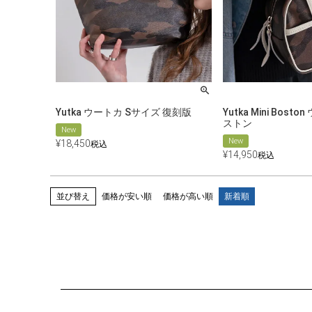
Yutka ウートカ Sサイズ 復刻版
Yutka Mini Bos
ストン
New
New
¥
18,450
税込
¥
14,950
税込
並び替え
価格が安い順
価格が高い順
新着順